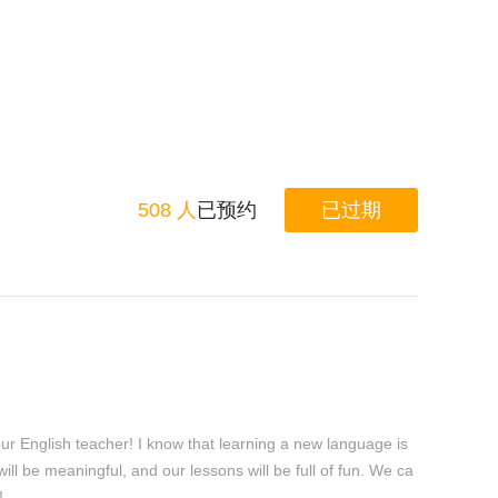
508 人
已预约
已过期
ur English teacher! I know that learning a new language is
ll be meaningful, and our lessons will be full of fun. We ca
!