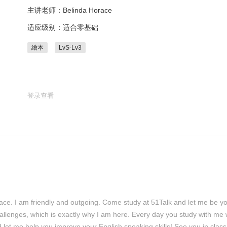
主讲老师：Belinda Horace
适应级别：适合零基础
繪本
LvS-Lv3
登录查看
ce. I am friendly and outgoing. Come study at 51Talk and let me be yo
hallenges, which is exactly why I am here. Every day you study with me wi
 let me help you improve your English speaking skills! See you in class