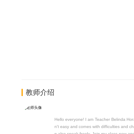
教师介绍
Hello everyone! I am Teacher Belinda Hora
n't easy and comes with difficulties and c
n also speak freely. Join my class now and