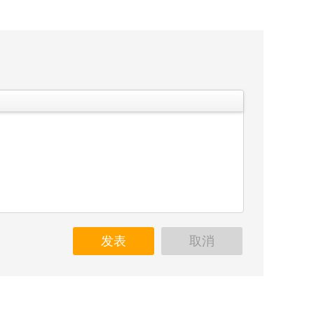
发表
取消